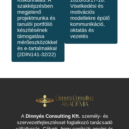
Kiskunhalas: A
2026/03/17-18:
2:
szakképzésben
Viselkedési és
mo
megjelenő
motivációs
mo
projektmunka és
modellekre épülő
ko
tanulói portfólió
kommunikáció,
ok
készítésének
oktatás és
ve
támogatása
vezetés
mérőeszközökkel
és e-tartalmakkal
(2DIN141-32/22)
A
Dinnyés Consulting Kft.
személy- és
szervezetfejlesztéssel foglalkozó tanácsadó
vállalkozás. Célunk, hogy segítsük egyéni és